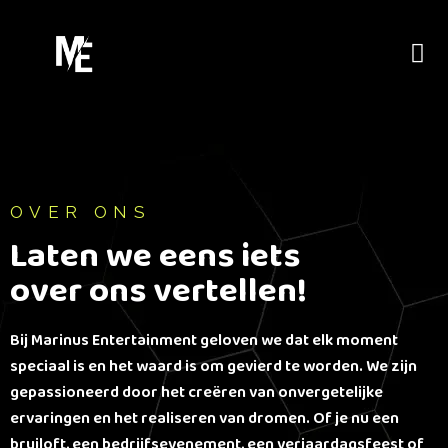
D
o
o
r
g
a
a
OVER ONS
n
Laten we eens iets
n
over ons vertellen!
a
a
r
Bij Marinus Entertainment geloven we dat elk moment
a
speciaal is en het waard is om gevierd te worden. We zijn
r
gepassioneerd door het creëren van onvergetelijke
ervaringen en het realiseren van dromen. Of je nu een
t
bruiloft, een bedrijfsevenement, een verjaardagsfeest of
i